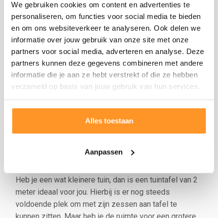
We gebruiken cookies om content en advertenties te
Wij leveren handgemaakte eikenhouten tuintafels van
personaliseren, om functies voor social media te bieden
zware en stevige kwaliteit, in diverse lengtes. De
en om ons websiteverkeer te analyseren. Ook delen we
eiken tuintafels zijn uitgevoerd met 4 planken van
informatie over jouw gebruik van onze site met onze
ongeveer 5 centimeter dik en zijn daarmee oerdegelijk.
partners voor social media, adverteren en analyse. Deze
We hebben diverse modellen in ons assortiment: van
partners kunnen deze gegevens combineren met andere
een robuuste kloostertafel tot de populaire tuintafel
informatie die je aan ze hebt verstrekt of die ze hebben
met x-poten. Onze standaardmodellen variëren in
verzameld op basis van jouw gebruik van hun services.
lengte van 2 meter tot 3 meter. Ook maken wij op
verzoek tuintafels op maat, ook van eikenhout. Bepaal
zelf het soort model, de hoogte en de lengte en creëer
Alles toestaan
jouw ideale zitplek buiten!
Fleur je tuin op met een eiken tuintafel van
Aanpassen
2 meter of langer
Heb je een wat kleinere tuin, dan is een tuintafel van 2
meter ideaal voor jou. Hierbij is er nog steeds
voldoende plek om met zijn zessen aan tafel te
kunnen zitten. Maar heb je de ruimte voor een grotere