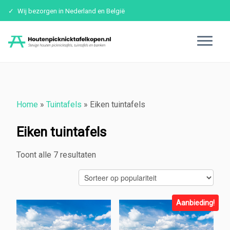
Wij bezorgen in Nederland en België
Ga
naar
inhoud
Home
»
Tuintafels
»
Eiken tuintafels
Eiken tuintafels
Toont alle 7 resultaten
Gesorteerd
op
populariteit
Aanbieding!