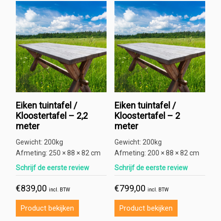
Eiken tuintafel /
Eiken tuintafel /
Kloostertafel – 2,2
Kloostertafel – 2
meter
meter
Gewicht:
200kg
Gewicht:
200kg
Afmeting:
250 × 88 × 82 cm
Afmeting:
200 × 88 × 82 cm
Schrijf de eerste review
Schrijf de eerste review
€
839,00
€
799,00
incl. BTW
incl. BTW
Product bekijken
Product bekijken