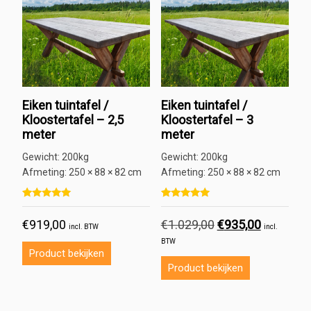
Eiken tuintafel /
Eiken tuintafel /
Kloostertafel – 2,5
Kloostertafel – 3
meter
meter
Gewicht:
200kg
Gewicht:
200kg
Afmeting:
250 × 88 × 82 cm
Afmeting:
250 × 88 × 82 cm
Gewaardeerd
2
Gewaardeerd
1
5.00
5.00
€
919,00
€
1.029,00
Oorspronkelijke
€
935,00
Huidige
op 5 gebaseerd op
klant
op 5 gebaseerd op
klant
incl. BTW
incl.
waarderingen
waardering
prijs
prijs
BTW
was:
is:
Product bekijken
€1.029,00.
€935,00.
Product bekijken