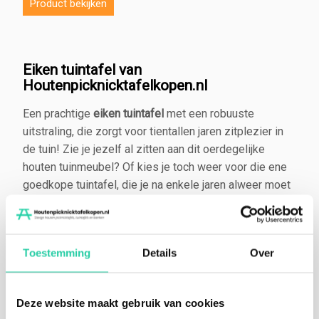
Product bekijken
Eiken tuintafel van
Houtenpicknicktafelkopen.nl
Een prachtige
eiken tuintafel
met een robuuste
uitstraling, die zorgt voor tientallen jaren zitplezier in
de tuin! Zie je jezelf al zitten aan dit oerdegelijke
houten tuinmeubel? Of kies je toch weer voor die ene
goedkope tuintafel, die je na enkele jaren alweer moet
vervangen? Vaak ben je na een aantal keer goedkope
tuinmeubelen te vervangen, net zoveel geld kwijt als
wanneer je het direct goed doet. Ga je voor de langere
Toestemming
Details
Over
termijn? En durf je te kiezen voor een robuuste,
duurzame eiken tuintafel?
Eikenhouten tuintafel
Deze website maakt gebruik van cookies