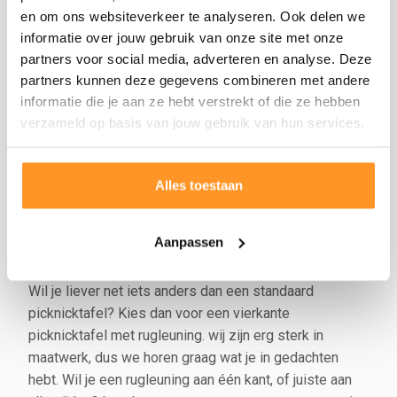
en om ons websiteverkeer te analyseren. Ook delen we
Bekijk alle
picknicktafels
.
informatie over jouw gebruik van onze site met onze
Hoe zit het met onderhoud van houten
partners voor social media, adverteren en analyse. Deze
picknicktafels?
partners kunnen deze gegevens combineren met andere
informatie die je aan ze hebt verstrekt of die ze hebben
De tafels gaan jarenlang mee, en mogen gewoon
verzameld op basis van jouw gebruik van hun services.
buiten blijven staan. Wel zullen de houten
picknicktafels na verloop van tijd vergrijzen, dit gebeurt
van nature. Mocht je dit niet willen, dan kun je de tafels
Alles toestaan
eventueel beitsen. Dan weet je zeker dat je kleine
picknicktafel die frisse en stijlvolle uitstraling behoudt.
Aanpassen
Vierkante picknicktafel met rugleuning
Wil je liever net iets anders dan een standaard
picknicktafel? Kies dan voor een vierkante
picknicktafel met rugleuning. wij zijn erg sterk in
maatwerk, dus we horen graag wat je in gedachten
hebt. Wil je een rugleuning aan één kant, of juiste aan