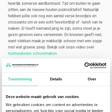
heerlijk zomerse aardbeitoast. Tijd om buiten te gaan
zitten, aan de nieuwe houten picknicktafel! Natuurlijk
hebben jullie ook nog een aantal verse broodjes en
croissants om er een echt feestontbijt of -lunch van te
maken. Er hoeft niemand jarig te zijn, soms moet je je
gezin gewoon eens verwennen. En knoeien geeft niet,
want vlekken maak je makkelijk schoon met een sopje
met wat groene zeep. Bekijk ook onze video over
tuinmeubelen schoonmaken
.
Robuuste houten tuinmeubelen
Deze picknicktafels worden gemaakt van eikenhout
Toestemming
Details
Over
dat wij “vers van de stam zagen”, altijd uit duurzaam
beheerde bossen. Het eikenhout van zware en
degelijke kwaliteit bewerken wij in onze traditionele
Deze website maakt gebruik van cookies
zagerij tot een robuuste eiken picknicktafel. Kortom,
We gebruiken cookies om content en advertenties te
een mooi stukje Hollands vakwerk. Kies voor een
personaliseren, om functies voor social media te bieden
duurzame oplossing die jarenlang mee gaat!