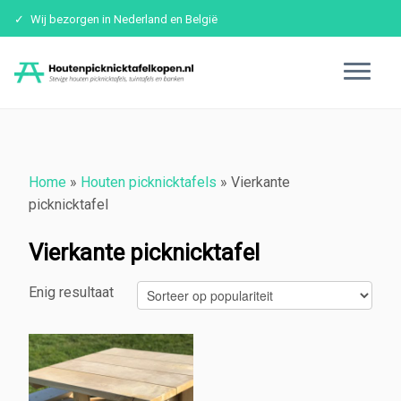
Wij bezorgen in Nederland en België
Ga
naar
inhoud
Home
»
Houten picknicktafels
»
Vierkante
picknicktafel
Vierkante picknicktafel
Enig resultaat