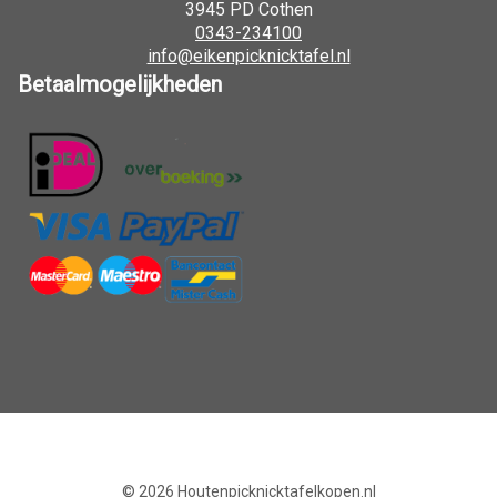
3945 PD Cothen
0343-234100
info@eikenpicknicktafel.nl
Betaalmogelijkheden
© 2026
Houtenpicknicktafelkopen.nl