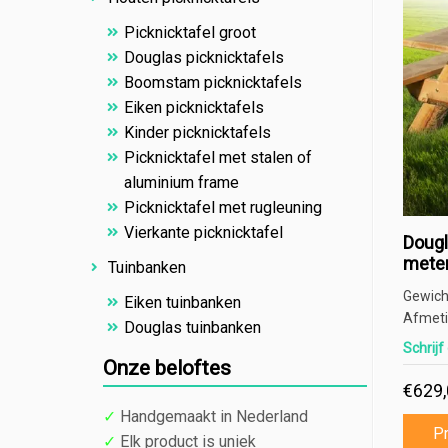
Picknicktafel groot
Douglas picknicktafels
Boomstam picknicktafels
Eiken picknicktafels
Kinder picknicktafels
Picknicktafel met stalen of
aluminium frame
Picknicktafel met rugleuning
Vierkante picknicktafel
Dougl
mete
Tuinbanken
Gewich
Eiken tuinbanken
Afmeti
Douglas tuinbanken
Schrijf
Onze beloftes
€
629
✓
Handgemaakt in Nederland
Pr
✓
Elk product is uniek