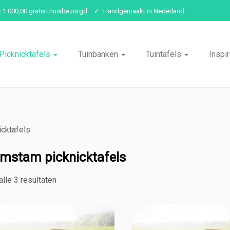
€ 1.000,00 gratis thuisbezorgd
Handgemaakt in Nederland
Picknicktafels
Tuinbanken
Tuintafels
Inspir
cktafels
mstam picknicktafels
alle 3 resultaten
Gesorteerd
op
populariteit