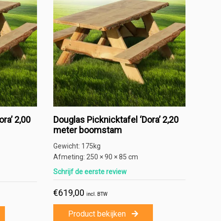
ra’ 2,00
Douglas Picknicktafel ‘Dora’ 2,20
meter boomstam
Gewicht:
175kg
Afmeting:
250 × 90 × 85 cm
Schrijf de eerste review
€
619,00
dering
incl. BTW
Product bekijken