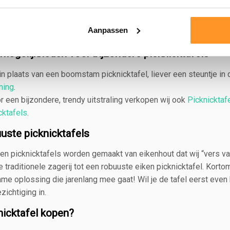
uurzaam: gaat lang mee
tuurlijke aanblik door zichtbare nerven in het hout
Aanpassen
buust: hardhoutsoort dat veel kan dragen
 mogelijkheden voor bijzondere picknicktafels
 in plaats van een boomstam picknicktafel, liever een steuntje in
ning
.
r een bijzondere, trendy uitstraling verkopen wij ook
Picknicktaf
cktafels
.
uste picknicktafels
en picknicktafels worden gemaakt van eikenhout dat wij “vers 
e traditionele zagerij tot een robuuste eiken picknicktafel. Kort
me oplossing die jarenlang mee gaat! Wil je de tafel eerst even
zichtiging in.
nicktafel kopen?