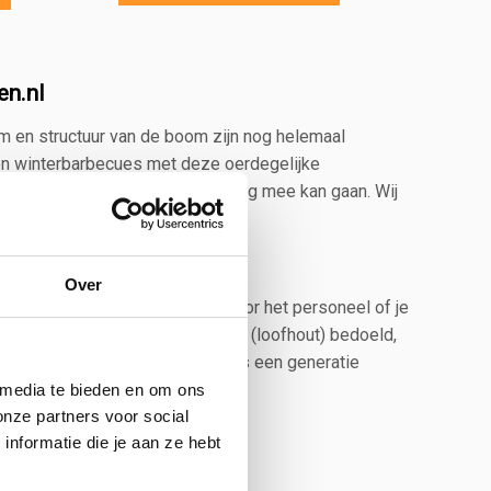
en.nl
rm en structuur van de boom zijn nog helemaal
 en winterbarbecues met deze oerdegelijke
s je voor een tafel die je leven lang mee kan gaan. Wij
Over
plezier voor zowel gezin als voor het personeel of je
algemeen het hout van loofbomen (loofhout) bedoeld,
an uit gaan dat deze picknicktafels een generatie
 media te bieden en om ons
onze partners voor social
nformatie die je aan ze hebt