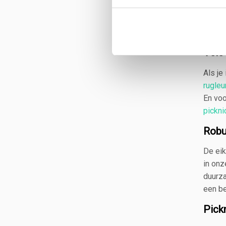
D
Na
Ro
Vele
Als je
rugleu
En voo
pickni
Robu
De eik
in onz
duurza
een be
Pick