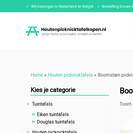
Wij bezorgen in Nederland en België
Bestelling boven 
Ga
naar
inhoud
Home
»
Houten picknicktafels
»
Boomstam pickni
Kies je categorie
Boo
Toont 
Tuintafels
Eiken tuintafels
Douglas tuintafels
Houten picknicktafels