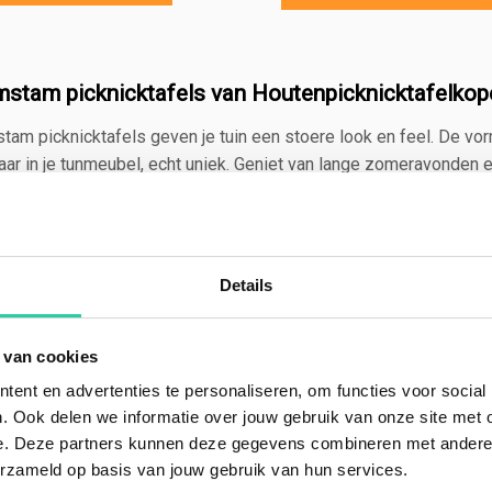
stam picknicktafels van Houtenpicknicktafelkop
am picknicktafels geven je tuin een stoere look en feel. De vo
aar in je tunmeubel, echt uniek. Geniet van lange zomeravonden
ubelen. Kies je voor een
eiken boomstam picknicktafel
, dan kie
ambachtelijk handgemaakte picknicktafels van hoge kwaliteit.
nicktafel hardhout
Details
rdhouten boomstam picknicktafel is een garantie op jarenlang zit
n. Eiken is een vorm van hardhout. Met hardhout wordt over het 
 van cookies
eik is daar één van. Omdat dit zo’n sterk type hout is, kan je erv
ven.
ent en advertenties te personaliseren, om functies voor social
. Ook delen we informatie over jouw gebruik van onze site met 
delen eikenhout
e. Deze partners kunnen deze gegevens combineren met andere i
erzameld op basis van jouw gebruik van hun services.
schaf van een eikenhouten tuinmeubel heeft zo z’n voordelen: