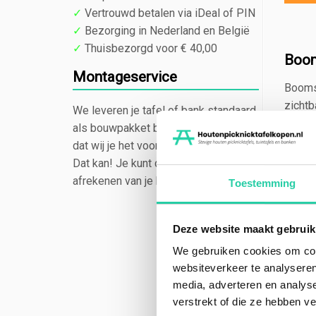
✓
Vertrouwd betalen via iDeal of PIN
✓
Bezorging in Nederland en België
✓
Thuisbezorgd voor € 40,00
Boom
Montageservice
Boomst
zichtb
We leveren je tafel of bank standaard
tuinme
als bouwpakket bij je af. Heb je liever
maken 
dat wij je het voor je in elkaar zetten?
Dat kan! Je kunt dit aangeven bij het
Pick
afrekenen van je bestelling.
Toestemming
Een ha
klante
Deze website maakt gebruik
en de 
overle
We gebruiken cookies om cont
websiteverkeer te analyseren
Voor
media, adverteren en analys
verstrekt of die ze hebben v
De aan