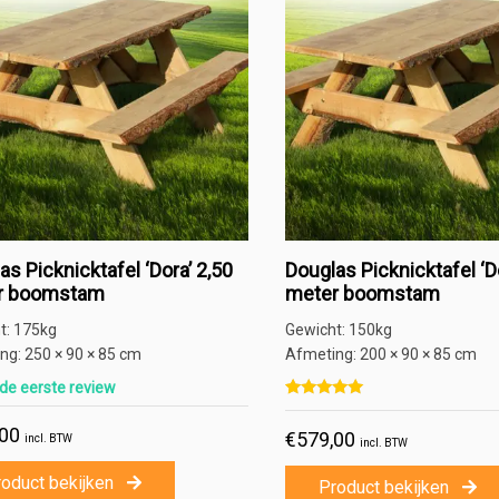
as Picknicktafel ‘Dora’ 2,50
Douglas Picknicktafel ‘Do
r boomstam
meter boomstam
t:
175kg
Gewicht:
150kg
ng:
250 × 90 × 85 cm
Afmeting:
200 × 90 × 85 cm
 de eerste review
Gewaardeerd
1
5.00
,00
€
579,00
op 5 gebaseerd op
klant waar
incl. BTW
incl. BTW
oduct bekijken
Product bekijken