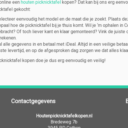
 online een
houten picknicktafel
kopen? Dat kan bij ons erg eenvou
cktafel gekocht:
lecteer eenvoudig het model en de maat die je zoekt. Plaats dez
paal hoe de picknicktafel bij je thuis komt. Wil je ‘m ophalen in 
bracht? Of toch liever kant en klaar gemonteerd? Vink de juiste o
rekenen.
l alle gegevens in en betaal met iDeal. Altijd in een veilige be
iste levertijd, en op de afgesproken dag zorgen we dat alles klaa
cknicktafel kopen doe je dus erg eenvoudig en veilig!
Contactgegevens
Houtenpicknicktafelkopen.nl
Bredeweg 7b
3945 PD Cothen