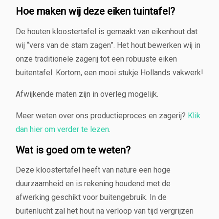
t
Hoe maken wij deze eiken tuintafel?
i
o
De houten kloostertafel is gemaakt van eikenhout dat
n
wij “vers van de stam zagen”. Het hout bewerken wij in
e
onze traditionele zagerij tot een robuuste eiken
e
buitentafel. Kortom, een mooi stukje Hollands vakwerk!
l
2,
Afwijkende maten zijn in overleg mogelijk.
0
0
Meer weten over ons productieproces en zagerij?
Klik
m
e
dan hier om verder te lezen
.
t
e
Wat is goed om te weten?
r
a
Deze kloostertafel heeft van nature een hoge
a
duurzaamheid en is rekening houdend met de
n
afwerking geschikt voor buitengebruik. In de
t
buitenlucht zal het hout na verloop van tijd vergrijzen
a