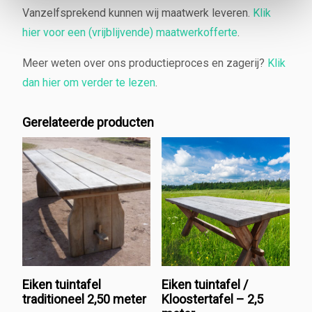
Vanzelfsprekend kunnen wij maatwerk leveren.
Klik
hier voor een (vrijblijvende) maatwerkofferte
.
Meer weten over ons productieproces en zagerij?
Klik
dan hier om verder te lezen
.
Gerelateerde producten
Eiken tuintafel
Eiken tuintafel /
traditioneel 2,50 meter
Kloostertafel – 2,5