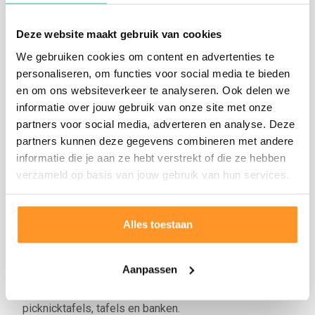
Levertijd en montage
Deze website maakt gebruik van cookies
Afhankelijk van het seizoen kan de voorraad en
We gebruiken cookies om content en advertenties te
levertijd variëren. Doorgaans kunnen wij binnen 3
personaliseren, om functies voor social media te bieden
weken leveren (meestal sneller). Wij hebben geen
en om ons websiteverkeer te analyseren. Ook delen we
informatie over jouw gebruik van onze site met onze
massa productie. Elk product, wat het ook is, is
partners voor social media, adverteren en analyse. Deze
maatwerk en dus uniek. De meeste producten worden
partners kunnen deze gegevens combineren met andere
dan ook op bestelling gemaakt of zijn beperkt op
informatie die je aan ze hebt verstrekt of die ze hebben
voorraad.
verzameld op basis van jouw gebruik van hun services.
Let op! Deze tafel kan niet verzonden worden via onze
reguliere vervoerder i.v.m. het gewicht. U kunt uw tafel
Alles toestaan
afhalen in Cothen of
contact opnemen
met Tim voor
de aflevermogelijkheden.
Aanpassen
Wij leveren diverse soorten Eiken of Douglas
picknicktafels, tafels en banken.