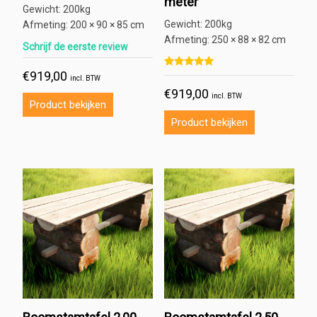
meter
Gewicht:
200kg
Gewicht:
200kg
Afmeting:
200 × 90 × 85 cm
Afmeting:
250 × 88 × 82 cm
Schrijf de eerste review
€
919,00
Gewaardeerd
2
incl. BTW
5.00
€
919,00
op 5 gebaseerd op
klant
incl. BTW
waarderingen
Product bekijken
Product bekijken