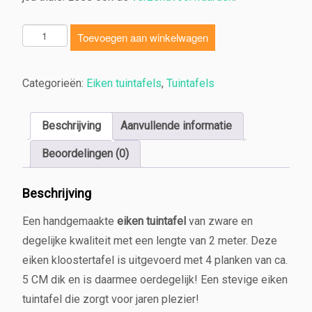
E
Toevoegen aan winkelwagen
i
k
e
Categorieën:
Eiken tuintafels
,
Tuintafels
n
t
u
Beschrijving
Aanvullende informatie
i
Beoordelingen (0)
n
t
a
Beschrijving
f
e
Een handgemaakte
eiken tuintafel
van zware en
l
degelijke kwaliteit met een lengte van 2 meter. Deze
t
eiken kloostertafel is uitgevoerd met 4 planken van ca.
r
a
5 CM dik en is daarmee oerdegelijk! Een stevige eiken
d
tuintafel die zorgt voor jaren plezier!
i