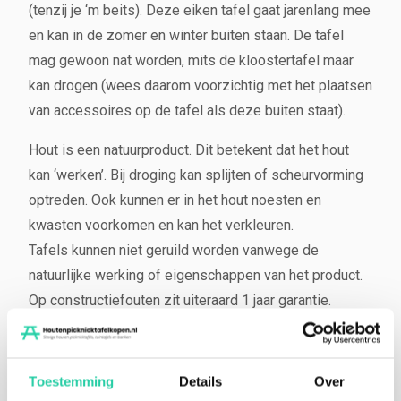
l
(tenzij je ‘m beits). Deze eiken tafel gaat jarenlang mee
en kan in de zomer en winter buiten staan. De tafel
mag gewoon nat worden, mits de kloostertafel maar
kan drogen (wees daarom voorzichtig met het plaatsen
van accessoires op de tafel als deze buiten staat).
Hout is een natuurproduct. Dit betekent dat het hout
kan ‘werken’. Bij droging kan splijten of scheurvorming
optreden. Ook kunnen er in het hout noesten en
kwasten voorkomen en kan het verkleuren.
Tafels kunnen niet geruild worden vanwege de
natuurlijke werking of eigenschappen van het product.
Op constructiefouten zit uiteraard 1 jaar garantie.
N.b.: De foto’s die je ziet zijn op verschillende
momenten genomen, zodat je een goed beeld krijgt
Toestemming
Details
Over
van het product door het jaar heen.