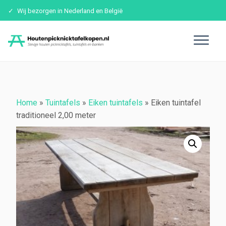
Wij bezorgen in Nederland en België
Ga
naar
inhoud
Home
»
Tuintafels
»
Eiken tuintafels
»
Eiken tuintafel
traditioneel 2,00 meter