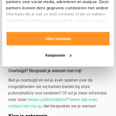
partners voor social media, adverteren en analyse. Deze
Stevige, robuuste houten tuinmeubels
partners kunnen deze gegevens combineren met andere
informatie die je aan ze hebt verstrekt of die ze hebben
Verder zijn onze picknicktafels robuust, een
verzameld op basis van jouw gebruik van hun services.
kinderfeestje overleven ze dus met gemak. Deze
picknicktafels worden gemaakt van eikenhout dat wij
“vers van de stam zagen”. Vervolgens bewerken we
Alles toestaan
het hout in onze traditionele zagerij tot een robuuste
eiken kinder picknicktafel. Kortom, een mooi stukje
Hollands vakwerk. Kies voor een duurzame oplossing
Aanpassen
die jarenlang mee gaat!
Overtuigd? Bespreek je wensen met mij!
Ben je overtuigd en wil je even sparren over de
mogelijkheden die wij kunnen bieden bij onze
picknicktafels voor kinderen? Of wil je meer informatie
over onze
houten picknicktafels
?
Neem dan even
contact met mij op
, dan bespreken we je wensen.