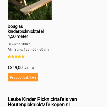
Douglas
kinderpicknicktafel
1,50 meter
Gewicht:
100kg
Afmeting:
150 × 60 × 60 cm
Gewaardeerd
1
5.00
€
319,00
op 5 gebaseerd op
klant
incl. BTW
waardering
Product bekijken
Leuke Kinder Picknicktafels van
Houtenpicknicktafelkopen.nl