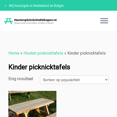
Wij bezorgen in Nederland en België
Ga
naar
inhoud
Home
»
Houten picknicktafels
»
Kinder picknicktafels
Kinder picknicktafels
Enig resultaat