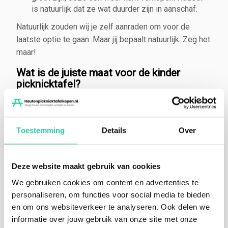
is natuurlijk dat ze wat duurder zijn in aanschaf.
Natuurlijk zouden wij je zelf aanraden om voor de
laatste optie te gaan. Maar jij bepaalt natuurlijk. Zeg het
maar!
Wat is de juiste maat voor de kinder
picknicktafel?
Natuurlijk nemen kinderen aan de picknicktafel wat
minder ruimte in dan volwassenen. Waar volwassenen
zo’n 60cm tot 70cm ruimte nodig hebben per persoon,
Toestemming
Details
Over
is bij kinderen 50 cm ruim voldoende. De
standaardmaat die wij leveren voor kinder
Deze website maakt gebruik van cookies
picknicktafels is 1,5 meter. Deze maat is dus geschikt
voor maximaal 6 kinderen. Vind je dit te groot of te
We gebruiken cookies om content en advertenties te
klein? Of wil je een paar aanpassingen in het ontwerp,
personaliseren, om functies voor social media te bieden
zoals een gat voor de parasol? Dan kun je altijd
contact
en om ons websiteverkeer te analyseren. Ook delen we
met mij opnemen
voor
maatwerk
!
informatie over jouw gebruik van onze site met onze