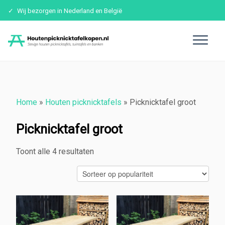
Wij bezorgen in Nederland en België
Ga
naar
inhoud
Home
»
Houten picknicktafels
»
Picknicktafel groot
Picknicktafel groot
Toont alle 4 resultaten
Gesorteerd
op
populariteit