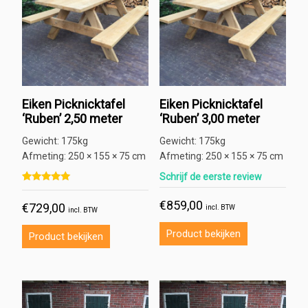
Eiken Picknicktafel
Eiken Picknicktafel
‘Ruben’ 2,50 meter
‘Ruben’ 3,00 meter
Gewicht:
175kg
Gewicht:
175kg
Afmeting:
250 × 155 × 75 cm
Afmeting:
250 × 155 × 75 cm
Schrijf de eerste review
Gewaardeerd
1
5.00
€
859,00
€
729,00
op 5 gebaseerd op
klant
incl. BTW
incl. BTW
waardering
Product bekijken
Product bekijken