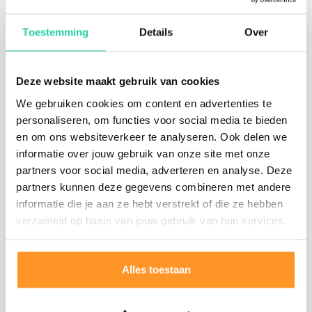
een robuuste hardhouten en massieve grote
picknickbank. Deze tafel heeft onbehandeld van nature
Toestemming
Details
Over
een hoge duurzaamheid en is daarom erg geschikt
voor buitengebruik. In de buitenlucht zal het hout na
verloop van tijd vergrijzen. Deze houten
Deze website maakt gebruik van cookies
picknicktafel
kan
tot wel 15 jaar mee gaan.
We gebruiken cookies om content en advertenties te
personaliseren, om functies voor social media te bieden
Afhankelijk van het seizoen kan de voorraad en
en om ons websiteverkeer te analyseren. Ook delen we
levertijd variëren. Doorgaans kunnen wij binnen 3
informatie over jouw gebruik van onze site met onze
weken leveren. Wij hebben geen massa productie. Elk
partners voor social media, adverteren en analyse. Deze
product, wat het ook is, is maatwerk en dus uniek. De
partners kunnen deze gegevens combineren met andere
meeste producten worden dan ook op bestelling
informatie die je aan ze hebt verstrekt of die ze hebben
gemaakt. Na het bestelproces informeren wij je over
verzameld op basis van jouw gebruik van hun services.
de actuele levertijd.
Wij leveren diverse soorten Eiken of Douglas
picknicktafels
, tafels en banken.
Alles toestaan
Vanzelfsprekend kunnen wij maatwerk leveren.
Klik
hier voor een (vrijblijvende) maatwerkofferte
.