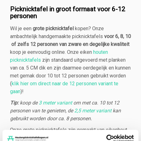
Picknicktafel in groot formaat voor 6-12
personen
Wil je een
grote picknicktafel
kopen? Onze
ambachtelijk handgemaakte picknicktafels
voor 6, 8, 10
of zelfs 12 personen van zware en degelijke kwaliteit
koop je eenvoudig online. Onze eiken
houten
picknicktafels
zijn standaard uitgevoerd met planken
van ca. 5 CM dik en zijn daarmee oerdegelijk en kunnen
met gemak door 10 tot 12 personen gebruikt worden
(
klik hier om direct naar de 12 personen variant te
gaan
)!
Tip:
koop de
3 meter variant
om met ca. 10 tot 12
personen van te genieten, de
2,5 meter variant
kan
gebruikt worden door ca. 8 personen.
Onze grote picknicktafels zijn gemaakt van eikenhout.
Het hout bewerken wij in onze traditionele zagerij tot