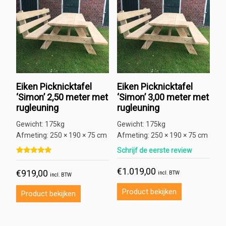
Eiken Picknicktafel
Eiken Picknicktafel
‘Simon’ 2,50 meter met
‘Simon’ 3,00 meter met
rugleuning
rugleuning
Gewicht:
175kg
Gewicht:
175kg
Afmeting:
250 × 190 × 75 cm
Afmeting:
250 × 190 × 75 cm
Schrijf de eerste review
Gewaardeerd
2
5.00
€
1.019,00
€
919,00
op 5 gebaseerd op
klant
incl. BTW
incl. BTW
waarderingen
Product bekijken
Product bekijken