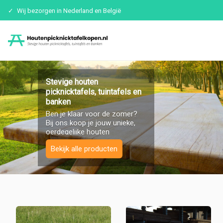
Wij bezorgen in Nederland en België
Ga
naar
Stevige houten
inhoud
picknicktafels, tuintafels en
banken
Ben je klaar voor de zomer?
Bij ons koop je jouw unieke,
oerdegelijke houten
picknicktafel of tuinmeubel die
Bekijk alle producten
jarenlang meegaat. Gemaakt
van Nederlands eikenhout
voor jarenlang zitplezier!