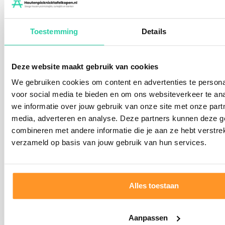
We leveren je tafel of bank standaard als bouwpakket
bij je af. Heb je liever dat wij je het voor je in elkaar
Toestemming
Details
zetten? Dat kan! Je kunt dit aangeven bij het
afrekenen van je bestelling.
Deze website maakt gebruik van cookies
We gebruiken cookies om content en advertenties te persona
voor social media te bieden en om ons websiteverkeer te an
we informatie over jouw gebruik van onze site met onze part
media, adverteren en analyse. Deze partners kunnen deze 
combineren met andere informatie die je aan ze hebt verstre
verzameld op basis van jouw gebruik van hun services.
Alles toestaan
Over mij
Aanpassen