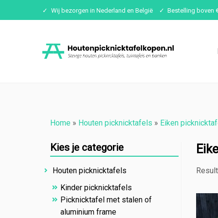
Wij bezorgen in Nederland en België
Bestelling boven 
Ga
naar
inhoud
Home
»
Houten picknicktafels
»
Eiken picknicktaf
Kies je categorie
Eike
Result
Houten picknicktafels
Kinder picknicktafels
Picknicktafel met stalen of
aluminium frame