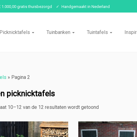
€ 1.000,00 gratis thuisbezorgd
Handgemaakt in Nederland
Picknicktafels
Tuinbanken
Tuintafels
Inspir
els
»
Pagina 2
n picknicktafels
aat 10–12 van de 12 resultaten wordt getoond
Gesorteerd
op
populariteit