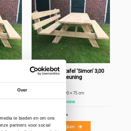
on’ 2,00
Eiken Picknicktafel ‘Simon’ 3,00
meter met rugleuning
Gewicht:
175kg
Over
Afmeting:
250 × 190 × 75 cm
Schrijf de eerste review
€
1.019,00
incl. BTW
 media te bieden en om ons
onze partners voor social
Product bekijken