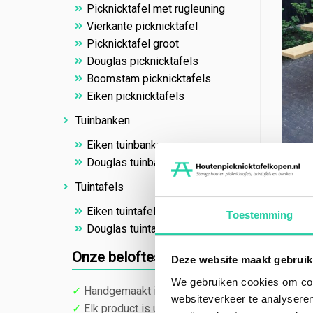
Picknicktafel met rugleuning
Vierkante picknicktafel
Picknicktafel groot
Douglas picknicktafels
Boomstam picknicktafels
Eiken picknicktafels
Tuinbanken
Eiken tuinbanken
Douglas tuinbanken
Eiken
mete
Tuintafels
Gewich
Eiken tuintafels
Toestemming
Afmeti
Douglas tuintafels
Schrijf
Onze beloftes
Deze website maakt gebruik
€
719
We gebruiken cookies om cont
✓
Handgemaakt in Nederland
websiteverkeer te analyseren
Pr
✓
Elk product is uniek