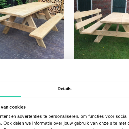
 Picknicktafel ‘Ruben’ 2,25
Eiken Picknicktafel ‘Sim
r
meter met rugleuning
t:
175kg
Gewicht:
175kg
Details
ng:
200 × 155 × 75 cm
Afmeting:
200 × 190 × 75 cm
 de eerste review
Schrijf de eerste review
 van cookies
,00
€
879,00
incl. BTW
incl. BTW
ent en advertenties te personaliseren, om functies voor social
. Ook delen we informatie over jouw gebruik van onze site met 
oduct bekijken
Product bekijken