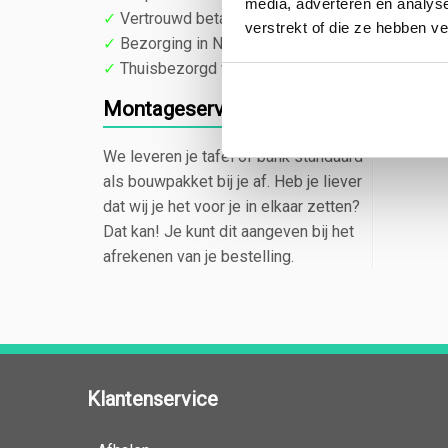
media, adverteren en analys
✓
Vertrouwd betalen via iDeal of PIN
verstrekt of die ze hebben v
✓
Bezorging in Nederland en België
✓
Thuisbezorgd voor € 40,00
Montageservice
We leveren je tafel of bank standaard
als bouwpakket bij je af. Heb je liever
dat wij je het voor je in elkaar zetten?
Dat kan! Je kunt dit aangeven bij het
afrekenen van je bestelling.
Klantenservice