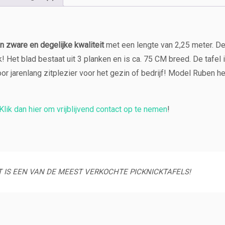
e
n'
2,
2
an zware en degelijke kwaliteit
met een lengte van 2,25 meter. De
5
! Het blad bestaat uit 3 planken en is ca. 75 CM breed. De tafel 
m
voor jarenlang zitplezier voor het gezin of bedrijf! Model Ruben
e
t
e
r
Klik dan hier om vrijblijvend contact op te nemen
!
a
a
n
t
a
T IS EEN VAN DE MEEST VERKOCHTE PICKNICKTAFELS!
l