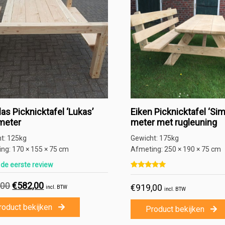
as Picknicktafel ‘Lukas’
Eiken Picknicktafel ‘Sim
meter
meter met rugleuning
ht:
125kg
Gewicht:
175kg
ing:
170 × 155 × 75 cm
Afmeting:
250 × 190 × 75 cm
f de eerste review
Gewaardeerd
2
5.00
,00
Oorspronkelijke
€
582,00
Huidige
€
919,00
op 5 gebaseerd op
klant waa
incl. BTW
incl. BTW
prijs
prijs
was:
is:
roduct bekijken
Product bekijken
€649,00.
€582,00.