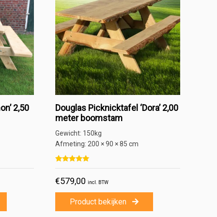
on’ 2,50
Douglas Picknicktafel ‘Dora’ 2,00
meter boomstam
Gewicht:
150kg
Afmeting:
200 × 90 × 85 cm
Gewaardeerd
1
5.00
€
579,00
rderingen
op 5 gebaseerd op
klant waardering
incl. BTW
Product bekijken