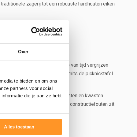
traditionele zagerij tot een robuuste hardhouten eiken
Over
enlucht zal het hout na verloop van tijd vergrijzen
 De tafel mag gewoon nat worden, mits de picknicktafel
 media te bieden en om ons
onze partners voor social
den. Ook kunnen er in het hout noesten en kwasten
nformatie die je aan ze hebt
genschappen van het product. Op constructiefouten zit
Alles toestaan