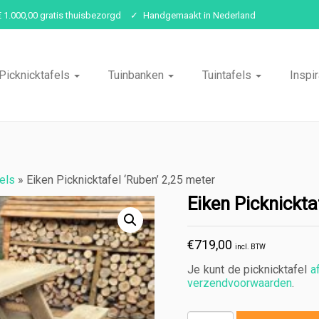
€ 1.000,00 gratis thuisbezorgd
Handgemaakt in Nederland
Picknicktafels
Tuinbanken
Tuintafels
Inspir
els
»
Eiken Picknicktafel ‘Ruben’ 2,25 meter
Eiken Picknickta
€
719,00
incl. BTW
Je kunt de picknicktafel
a
verzendvoorwaarden
.