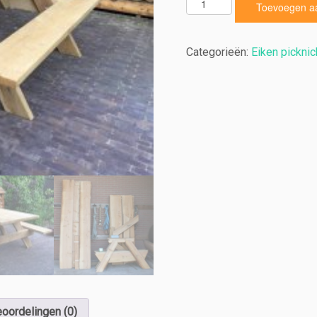
E
Toevoegen a
i
k
e
Categorieën:
Eiken picknic
n
P
i
c
k
n
i
c
k
t
a
f
e
l
'R
u
oordelingen (0)
b