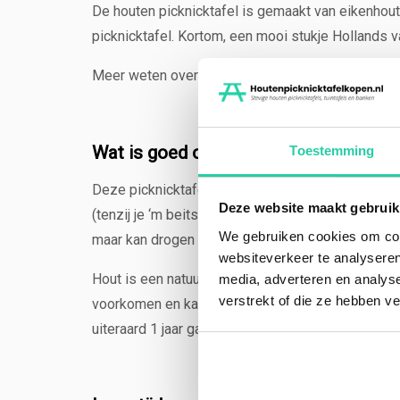
De houten picknicktafel is gemaakt van eikenhout 
picknicktafel. Kortom, een mooi stukje Hollands 
Meer weten over ons productieproces en zagerij
Wat is goed om te weten?
Toestemming
Deze picknicktafel heeft van nature een hoge duur
Deze website maakt gebruik
(tenzij je ‘m beits). Deze hardhouten picknicktaf
We gebruiken cookies om cont
maar kan drogen (wees daarom voorzichtig met he
websiteverkeer te analyseren
Hout is een natuurproduct. Dit betekent dat het h
media, adverteren en analys
verstrekt of die ze hebben v
voorkomen en kan het verkleuren. Picknicktafels 
uiteraard 1 jaar garantie.