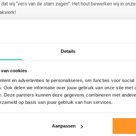
dat wij “vers van de stam zagen”. Het hout bewerken wij in onze 
vakwerk!
?
Klik dan hier om verder te lezen
.
Details
zaamheid en is daarom erg geschikt voor buitengebruik. In de buit
 van cookies
el gaat jarenlang mee en kan in de zomer en winter buiten staan.
ent en advertenties te personaliseren, om functies voor social
t plaatsen van accessoires op de picknicktafel).
. Ook delen we informatie over jouw gebruik van onze site met 
out kan ‘werken’. Bij droging kan splijten of scheurvorming optre
e. Deze partners kunnen deze gegevens combineren met andere i
erzameld op basis van jouw gebruik van hun services.
kunnen niet geruild worden vanwege de natuurlijke werking of ei
Aanpassen