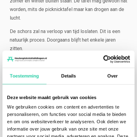
zomer en winter buiten staan. De tafel mag gewoon nat
worden, mits de picknicktafel maar kan drogen aan de
lucht.
De schors zal na verloop van tijd loslaten. Dit is een
natuurlijk proces. Doorgaans blijft het enkele jaren
zitten.
Hout is een natuurproduct. Dit betekent dat het hout
kan ‘werken’. Bij droging kan splijten of scheurvorming
Toestemming
Details
Over
optreden. Ook kunnen er in het hout noesten en
kwasten voorkomen en kan het verkleuren.
Bij
langdurig warme dagen is het mogelijk dat er wat hars
Deze website maakt gebruik van cookies
uit de planken vloeit.
Wil je dit voorkomen? Kies dan
We gebruiken cookies om content en advertenties te
voor een eiken picknicktafel.
Dit is eenvoudig te
personaliseren, om functies voor social media te bieden
en om ons websiteverkeer te analyseren. Ook delen we
verwijderen van de picknicktafel met een bijvoorbeeld
informatie over jouw gebruik van onze site met onze
een mesje. Picknicktafels kunnen niet geruild worden
partners voor social media, adverteren en analyse. Deze