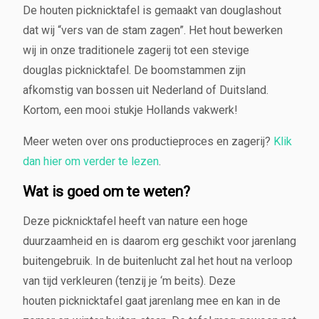
De houten picknicktafel is gemaakt van douglashout
o
m
dat wij “vers van de stam zagen”. Het hout bewerken
s
wij in onze traditionele zagerij tot een stevige
t
douglas picknicktafel. De boomstammen zijn
a
m
afkomstig van bossen uit Nederland of Duitsland.
a
Kortom, een mooi stukje Hollands vakwerk!
a
n
Meer weten over ons productieproces en zagerij?
Klik
t
dan hier om verder te lezen
.
a
l
Wat is goed om te weten?
Deze picknicktafel heeft van nature een hoge
duurzaamheid en is daarom erg geschikt voor jarenlang
buitengebruik. In de buitenlucht zal het hout na verloop
van tijd verkleuren (tenzij je ‘m beits). Deze
houten picknicktafel gaat jarenlang mee en kan in de