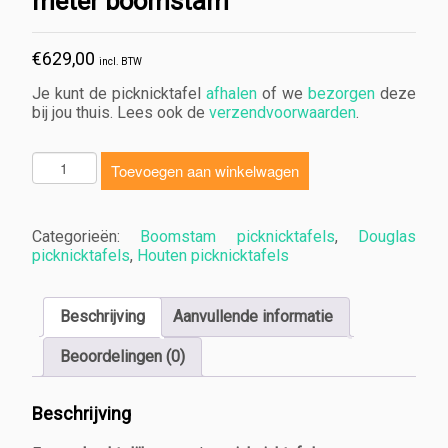
meter boomstam
€
629,00
incl. BTW
Je kunt de picknicktafel
afhalen
of we
bezorgen
deze
bij jou thuis. Lees ook de
verzendvoorwaarden
.
D
Toevoegen aan winkelwagen
o
u
g
Categorieën:
Boomstam picknicktafels
,
Douglas
l
picknicktafels
,
Houten picknicktafels
a
s
Beschrijving
Aanvullende informatie
P
i
Beoordelingen (0)
c
k
n
Beschrijving
i