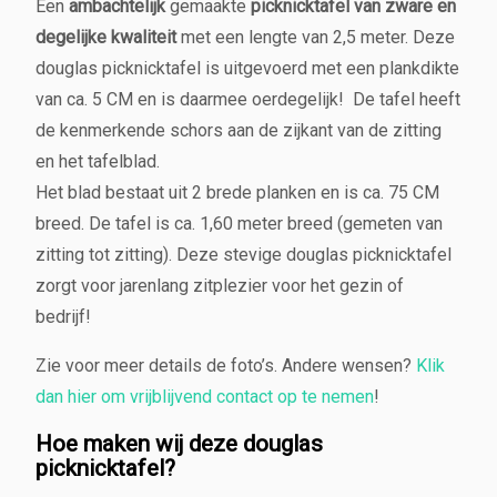
c
Een
ambachtelijk
gemaakte
picknicktafel van zware en
k
degelijke kwaliteit
met een lengte van 2,5 meter. Deze
t
douglas picknicktafel is uitgevoerd met een plankdikte
a
van ca. 5 CM en is daarmee oerdegelijk! De tafel heeft
f
e
de kenmerkende schors aan de zijkant van de zitting
l
en het tafelblad.
'D
Het blad bestaat uit 2 brede planken en is ca. 75 CM
o
r
breed. De tafel is ca. 1,60 meter breed (gemeten van
a'
zitting tot zitting). Deze stevige douglas picknicktafel
2,
zorgt voor jarenlang zitplezier voor het gezin of
5
bedrijf!
0
m
Zie voor meer details de foto’s. Andere wensen?
Klik
e
t
dan hier om vrijblijvend contact op te nemen
!
e
Hoe maken wij deze douglas
r
picknicktafel?
b
o