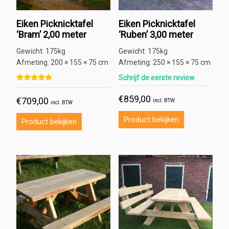
Eiken Picknicktafel
Eiken Picknicktafel
‘Bram’ 2,00 meter
‘Ruben’ 3,00 meter
Gewicht:
175kg
Gewicht:
175kg
Afmeting:
200 × 155 × 75 cm
Afmeting:
250 × 155 × 75 cm
Schrijf de eerste review
Gewaardeerd
3
5.00
€
859,00
€
709,00
op 5 gebaseerd op
klant
incl. BTW
incl. BTW
waarderingen
Product bekijken
Product bekijken