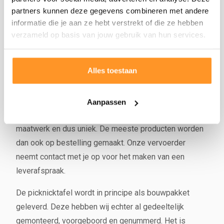
vanwege de natuurlijke werking of eigenschappen van
partners kunnen deze gegevens combineren met andere
het product. Op constructiefouten zit uiteraard 1 jaar
informatie die je aan ze hebt verstrekt of die ze hebben
garantie.
verzameld op basis van jouw gebruik van hun services.
Levertijd en montage
Alles toestaan
Afhankelijk van het seizoen kan de voorraad en
levertijd variëren. Doorgaans kunnen wij binnen 3
weken leveren (meestal sneller). Wij hebben geen
Aanpassen
massa productie. Elk product, wat het ook is, is
maatwerk en dus uniek. De meeste producten worden
dan ook op bestelling gemaakt. Onze vervoerder
neemt contact met je op voor het maken van een
leverafspraak.
De picknicktafel wordt in principe als bouwpakket
geleverd. Deze hebben wij echter al gedeeltelijk
gemonteerd, voorgeboord en genummerd. Het is