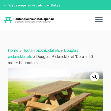
Wij bezorgen in Nederland en België
Ga
naar
inhoud
Home
»
Houten picknicktafels
»
Douglas
picknicktafels
»
Douglas Picknicktafel ‘Dora’ 2,50
meter boomstam