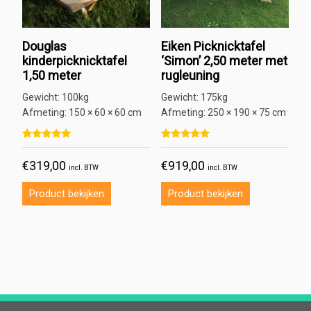
Douglas
Eiken Picknicktafel
kinderpicknicktafel
‘Simon’ 2,50 meter met
1,50 meter
rugleuning
Gewicht:
100kg
Gewicht:
175kg
Afmeting:
150 × 60 × 60 cm
Afmeting:
250 × 190 × 75 cm
Gewaardeerd
1
Gewaardeerd
2
5.00
5.00
€
319,00
€
919,00
op 5 gebaseerd op
klant
op 5 gebaseerd op
klant
incl. BTW
incl. BTW
waardering
waarderingen
Product bekijken
Product bekijken