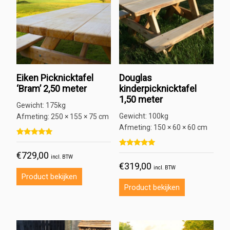
Eiken Picknicktafel
Douglas
‘Bram’ 2,50 meter
kinderpicknicktafel
1,50 meter
Gewicht:
175kg
Gewicht:
100kg
Afmeting:
250 × 155 × 75 cm
Afmeting:
150 × 60 × 60 cm
Gewaardeerd
3
5.00
Gewaardeerd
1
€
729,00
op 5 gebaseerd op
klant
incl. BTW
5.00
waarderingen
€
319,00
op 5 gebaseerd op
klant
incl. BTW
waardering
Product bekijken
Product bekijken