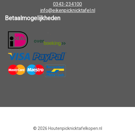
0343-234100
info@eikenpicknicktafel.nl
Betaalmogelijkheden
© 2026
Houtenpicknicktafelkopen.nl