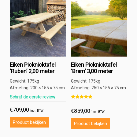
Eiken Picknicktafel
Eiken Picknicktafel
‘Ruben’ 2,00 meter
‘Bram’ 3,00 meter
Gewicht:
175kg
Gewicht:
175kg
Afmeting:
200 × 155 × 75 cm
Afmeting:
250 × 155 × 75 cm
Schrijf de eerste review
Gewaardeerd
1
5.00
€
709,00
€
859,00
op 5 gebaseerd op
klant
incl. BTW
incl. BTW
waardering
Product bekijken
Product bekijken