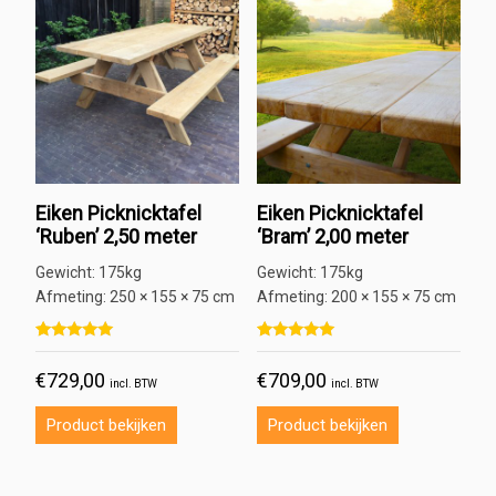
Eiken Picknicktafel
Eiken Picknicktafel
‘Ruben’ 2,50 meter
‘Bram’ 2,00 meter
Gewicht:
175kg
Gewicht:
175kg
Afmeting:
250 × 155 × 75 cm
Afmeting:
200 × 155 × 75 cm
Gewaardeerd
1
Gewaardeerd
3
5.00
5.00
€
729,00
€
709,00
op 5 gebaseerd op
klant
op 5 gebaseerd op
klant
incl. BTW
incl. BTW
waardering
waarderingen
Product bekijken
Product bekijken