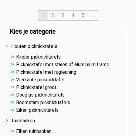
1
2
3
4
5
→
Kies je categorie
Houten picknicktafels
Kinder picknicktafels
Picknicktafel met stalen of aluminium frame
Picknicktafel met rugleuning
Vierkante picknicktafel
Picknicktafel groot
Douglas picknicktafels
Boomstam picknicktafels
Eiken picknicktafels
Tuinbanken
Eiken tuinbanken