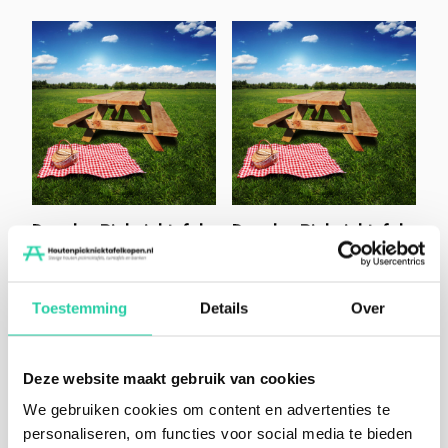
Douglas Picknicktafel
Douglas Picknicktafel
‘Mila’ 2,50 meter
‘Mila’ 2,00 meter
Gewicht:
175kg
Gewicht:
150kg
Afmeting:
250 × 90 × 85 cm
Afmeting:
200 × 90 × 85 cm
Toestemming
Details
Over
Schrijf de eerste review
Schrijf de eerste review
€
619,00
€
549,00
Deze website maakt gebruik van cookies
incl. BTW
incl. BTW
We gebruiken cookies om content en advertenties te
Product bekijken
Product bekijken
personaliseren, om functies voor social media te bieden