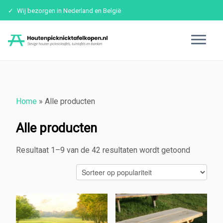
Wij bezorgen in Nederland en België
Ga
naar
inhoud
Home
»
Alle producten
Alle producten
Resultaat 1–9 van de 42 resultaten wordt getoond
Gesortee
op
popularite