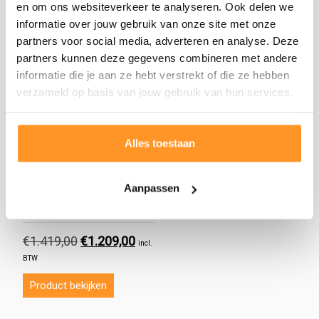
en om ons websiteverkeer te analyseren. Ook delen we
informatie over jouw gebruik van onze site met onze
Aanbieding!
partners voor social media, adverteren en analyse. Deze
partners kunnen deze gegevens combineren met andere
informatie die je aan ze hebt verstrekt of die ze hebben
verzameld op basis van jouw gebruik van hun services.
Alles toestaan
Picknicktafel met
Aanpassen
aluminium W frame
Schrijf de eerste review
€
1.419,00
Oorspronkelijke
€
1.209,00
Huidige
incl.
prijs
prijs
BTW
was:
is:
€1.419,00.
€1.209,00.
Product bekijken