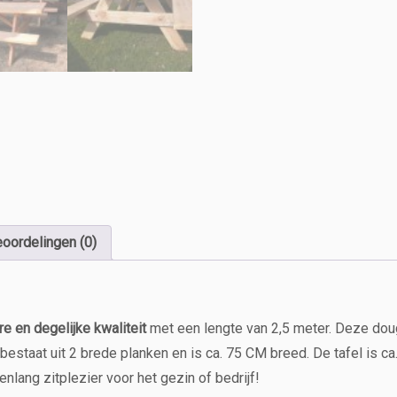
i
l
a'
2,
5
0
m
e
t
e
r
a
oordelingen (0)
a
n
t
a
l
re en degelijke kwaliteit
met een lengte van 2,5 meter. Deze doug
estaat uit 2 brede planken en is ca. 75 CM breed. De tafel is ca.
nlang zitplezier voor het gezin of bedrijf!