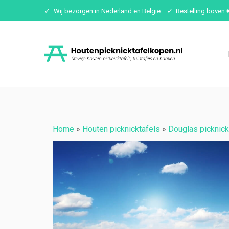
Wij bezorgen in Nederland en België
Bestelling boven 
Ga
naar
inhoud
Home
»
Houten picknicktafels
»
Douglas picknick