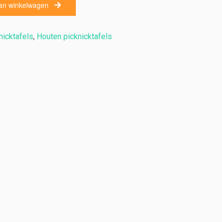
an winkelwagen
nicktafels
,
Houten picknicktafels