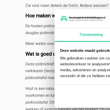
Zie voor meer details de foto’s. Andere wensen?
Hoe maken wij deze tafel?
De houten picknicktafel is gemaakt van douglashou
douglas picknicktafel. De boomstammen zijn afko
Toestemming
Meer weten over ons productieproces en zagerij
Deze website maakt gebruik
Wat is goed om te weten?
We gebruiken cookies om cont
Deze picknicktafel heeft van nature een hoge duur
websiteverkeer te analyseren
media, adverteren en analys
verkleuren (tenzij je ‘m beits). Deze houten pick
verstrekt of die ze hebben v
picknicktafel maar kan drogen aan de lucht.
Hout is een natuurproduct. Dit betekent dat het h
voorkomen en kan het verkleuren.
Bij langdurig w
picknicktafel.
Dit is eenvoudig te verwijderen van
werking of eigenschappen van het product. Op const