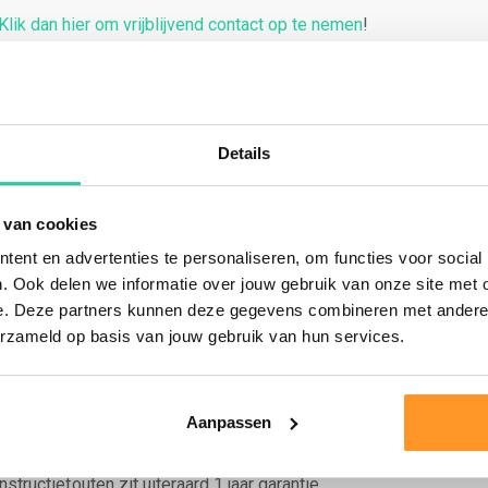
Klik dan hier om vrijblijvend contact op te nemen
!
t dat wij “vers van de stam zagen”. Het hout bewerken wij in onz
mstig van bossen uit Nederland of Duitsland. Kortom, een mooi
Details
?
Klik dan hier om verder te lezen
.
 van cookies
ent en advertenties te personaliseren, om functies voor social
zaamheid en is daarom erg geschikt voor jarenlang buitengebruik. 
. Ook delen we informatie over jouw gebruik van onze site met 
e. Deze partners kunnen deze gegevens combineren met andere i
nicktafel gaat jarenlang mee en kan in de zomer en winter buiten
erzameld op basis van jouw gebruik van hun services.
out kan ‘werken’. Bij droging kan splijten of scheurvorming optre
Aanpassen
arme dagen is het mogelijk dat er wat hars uit de planken vloeit.
 de picknicktafel met een bijvoorbeeld een mesje. Picknicktafel
ructiefouten zit uiteraard 1 jaar garantie.