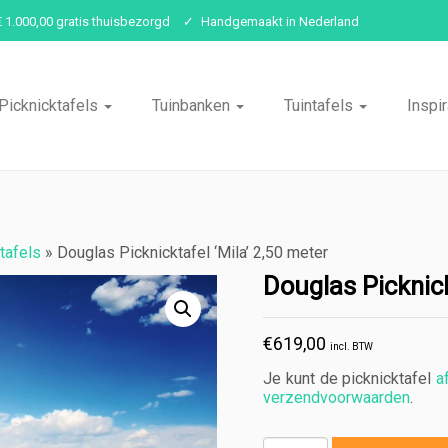
€ 1.000,00 gratis thuisbezorgd
Handgemaakt in Nederland
Picknicktafels
Tuinbanken
Tuintafels
Inspir
tafels
»
Douglas Picknicktafel ‘Mila’ 2,50 meter
Douglas Picknick
€
619,00
incl. BTW
Je kunt de picknicktafel
a
verzendvoorwaarden
.