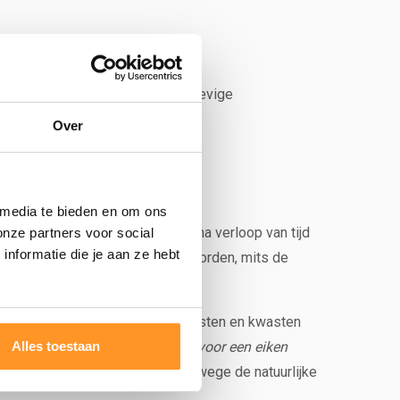
e traditionele zagerij tot een stevige
 stukje Hollands vakwerk!
Over
 media te bieden en om ons
In de buitenlucht zal het hout na verloop van tijd
onze partners voor social
nformatie die je aan ze hebt
 staan. De tafel mag gewoon nat worden, mits de
den. Ook kunnen er in het hout noesten en kwasten
Alles toestaan
Wil je dit voorkomen? Kies dan voor een eiken
s kunnen niet geruild worden vanwege de natuurlijke