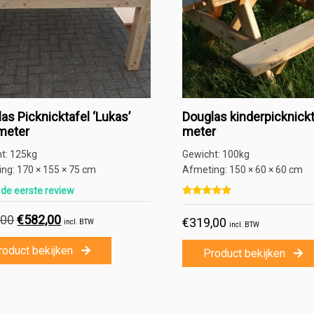
as Picknicktafel ‘Lukas’
Douglas kinderpicknickt
meter
meter
ht:
125kg
Gewicht:
100kg
ing:
170 × 155 × 75 cm
Afmeting:
150 × 60 × 60 cm
f de eerste review
Gewaardeerd
1
5.00
,00
Oorspronkelijke
€
582,00
Huidige
€
319,00
op 5 gebaseerd op
klant waa
incl. BTW
incl. BTW
prijs
prijs
was:
is:
roduct bekijken
Product bekijken
€649,00.
€582,00.