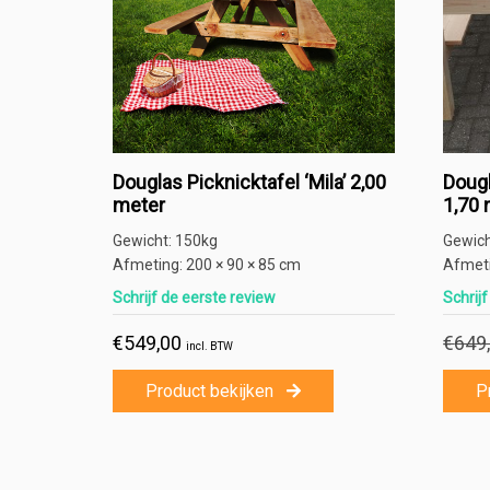
Douglas Picknicktafel ‘Mila’ 2,00
Dougl
meter
1,70 
Gewicht:
150kg
Gewic
Afmeting:
200 × 90 × 85 cm
Afmet
Schrijf de eerste review
Schrij
€
549,00
€
649
incl. BTW
Product bekijken
P