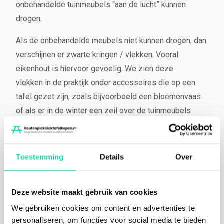
onbehandelde tuinmeubels “aan de lucht” kunnen
drogen.
Als de onbehandelde meubels niet kunnen drogen, dan
verschijnen er zwarte kringen / vlekken. Vooral
eikenhout is hiervoor gevoelig. We zien deze
vlekken in de praktijk onder accessoires die op een
tafel gezet zijn, zoals bijvoorbeeld een bloemenvaas
of als er in de winter een zeil over de tuinmeubels
wordt gelegd. Deze vlekken kunnen verwijderd worden
door het eikenhout te schuren.
Toestemming
Details
Over
Wil je toch accessoires op de tuinmeubels plaatsen en
wil je geen vlekken? Behandel de tafel, bijvoorbeeld
met een beits.
In dit artikel kun je meer lezen over het
Deze website maakt gebruik van cookies
beitsen van tuinmeubels
.
We gebruiken cookies om content en advertenties te
personaliseren, om functies voor social media te bieden