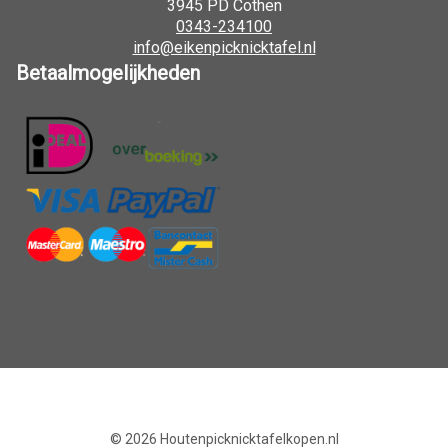
3945 PD Cothen
0343-234100
info@eikenpicknicktafel.nl
Betaalmogelijkheden
© 2026
Houtenpicknicktafelkopen.nl