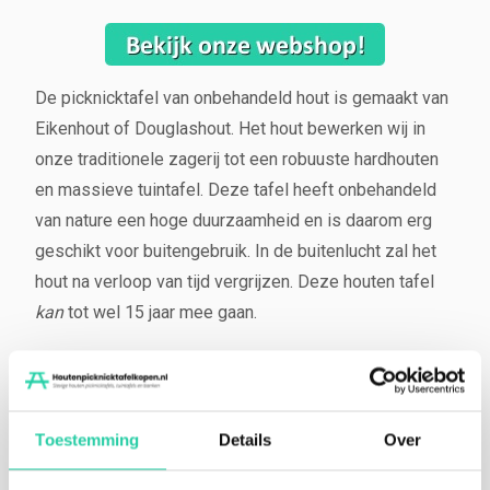
De picknicktafel van onbehandeld hout is gemaakt van
Eikenhout of Douglashout. Het hout bewerken wij in
onze traditionele zagerij tot een robuuste hardhouten
en massieve tuintafel. Deze tafel heeft onbehandeld
van nature een hoge duurzaamheid en is daarom erg
geschikt voor buitengebruik. In de buitenlucht zal het
hout na verloop van tijd vergrijzen. Deze houten tafel
kan
tot wel 15 jaar mee gaan.
Afhankelijk van het seizoen kan de voorraad en
levertijd variëren. Doorgaans kunnen wij binnen 3
weken leveren. Wij hebben geen massa productie. Elk
Toestemming
Details
Over
product, wat het ook is, is maatwerk en dus uniek. De
meeste producten worden dan ook op bestelling