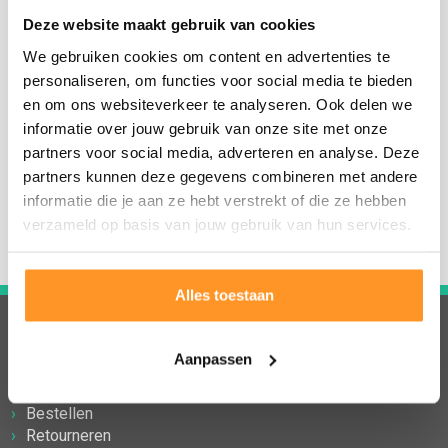
gemaakt. Na het bestelproces informeren wij je over
Deze website maakt gebruik van cookies
de actuele levertijd.
We gebruiken cookies om content en advertenties te
personaliseren, om functies voor social media te bieden
Wij leveren diverse soorten Eiken of Douglas
en om ons websiteverkeer te analyseren. Ook delen we
picknicktafels, tafels en banken.
informatie over jouw gebruik van onze site met onze
Vanzelfsprekend kunnen wij maatwerk leveren.
Klik
partners voor social media, adverteren en analyse. Deze
partners kunnen deze gegevens combineren met andere
hier voor een (vrijblijvende) maatwerkofferte
.
informatie die je aan ze hebt verstrekt of die ze hebben
verzameld op basis van jouw gebruik van hun services.
Alles toestaan
Klantenservice
Aanpassen
Afhalen
Bestellen
Retourneren