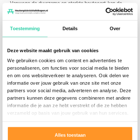
Vanwege de duurzame en sterkte houtsoort, kan de
picknicktafel tot wel 10-15 jaar mee gaan.
In onze zagerij in Gelderland zagen en maken wij sinds
Toestemming
Details
Over
1886 met veel passie, plezier en vakmanschap
dagelijks houten picknicktafel, tuinbaken en tuintafels.
Deze website maakt gebruik van cookies
Vroeger geheel handmatig in een diepe zaagkuil.
We gebruiken cookies om content en advertenties te
Tegenwoordig met een bandzaag waarop stammen tot
personaliseren, om functies voor social media te bieden
een diameter van 125 cm gezaagd kunnen worden.
en om ons websiteverkeer te analyseren. Ook delen we
informatie over jouw gebruik van onze site met onze
Onze meest verkochte producten vind je in
partners voor social media, adverteren en analyse. Deze
de
webshop
(
klik hier om naar de webshop te gaan
).
partners kunnen deze gegevens combineren met andere
Maar uiteraard kun je bij ons ook terecht
informatie die je aan ze hebt verstrekt of die ze hebben
voor
maatwerk
.
verzameld op basis van jouw gebruik van hun services.
Heb je vragen?
Klik dan hier om vrijblijvend contact met
ons op te nemen
! Je kunt ons het beste per e-mail
Alles toestaan