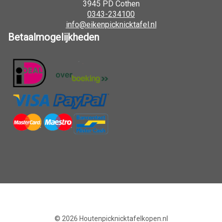
3945 PD Cothen
0343-234100
info@eikenpicknicktafel.nl
Betaalmogelijkheden
© 2026
Houtenpicknicktafelkopen.nl