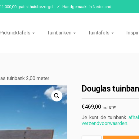
€ 1.000,00 gratis thuisbezorgd
Handgemaakt in Nederland
Picknicktafels
Tuinbanken
Tuintafels
Inspir
as tuinbank 2,00 meter
Douglas tuinban
€
469,00
incl. BTW
Je kunt de tuinbank
afha
verzendvoorwaarden
.