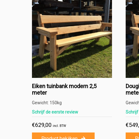
Eiken tuinbank modern 2,5
Doug
meter
mete
Gewicht:
150kg
Gewic
Schrijf de eerste review
Schrij
€
629,00
€
549
incl. BTW
Product bekijken
P