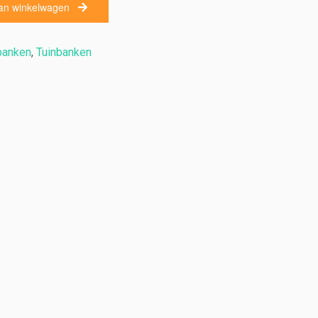
an winkelwagen
banken
,
Tuinbanken