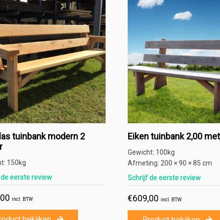
las tuinbank modern 2
Eiken tuinbank 2,00 met
r
Gewicht:
100kg
ht:
150kg
Afmeting:
200 × 90 × 85 cm
f de eerste review
Schrijf de eerste review
,00
€
609,00
incl. BTW
incl. BTW
roduct bekijken
Product bekijken