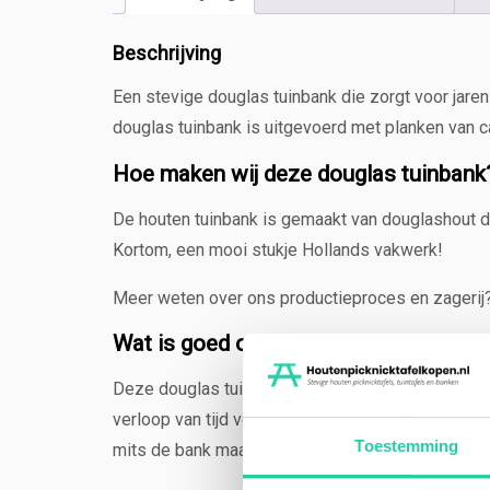
Beschrijving
Een stevige douglas tuinbank die zorgt voor jare
douglas tuinbank is uitgevoerd met planken van c
Hoe maken wij deze douglas tuinbank
De houten tuinbank is gemaakt van douglashout dat
Kortom, een mooi stukje Hollands vakwerk!
Meer weten over ons productieproces en zagerij
Wat is goed om te weten?
Deze douglas tuinbank heeft van nature een hoge 
verloop van tijd vergrijzen (tenzij je ‘m beits).
Toestemming
mits de bank maar kan drogen.