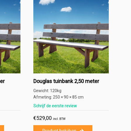
er
Douglas tuinbank 2,50 meter
Gewicht:
120kg
Afmeting:
250 × 90 × 85 cm
Schrijf de eerste review
€
529,00
incl. BTW
Product bekijken