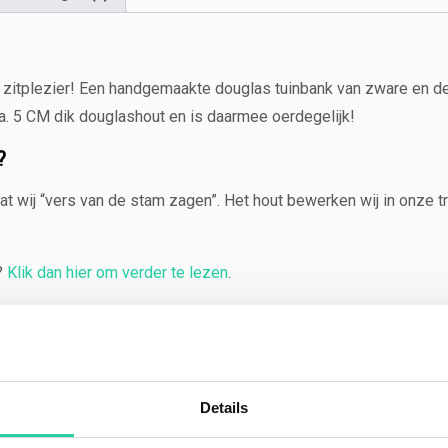
e
r
a
a
n zitplezier! Een handgemaakte douglas tuinbank van zware en de
n
a. 5 CM dik douglashout en is daarmee oerdegelijk!
t
a
?
l
 wij “vers van de stam zagen”. Het hout bewerken wij in onze tra
?
Klik dan hier om verder te lezen
.
duurzaamheid en is rekening houdend met de afwerking geschikt v
 Deze douglas bank gaat jarenlang mee en kan in de zomer en wint
Details