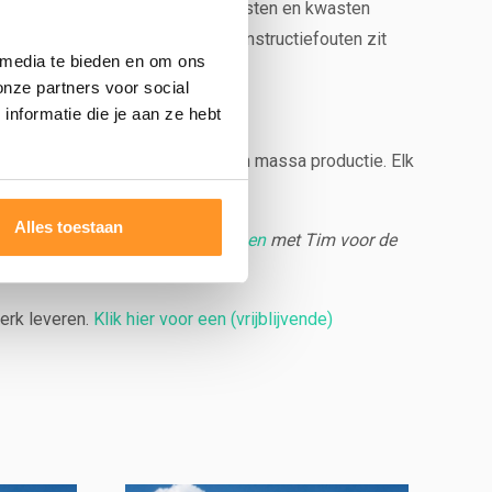
den. Ook kunnen er in het hout noesten en kwasten
schappen van het product. Op constructiefouten zit
 media te bieden en om ons
onze partners voor social
nformatie die je aan ze hebt
meestal sneller). Wij hebben geen massa productie. Elk
zijn beperkt op voorraad.
Alles toestaan
halen in Cothen of
contact opnemen
met Tim voor de
erk leveren.
Klik hier voor een (vrijblijvende)