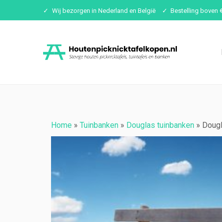
Wij bezorgen in Nederland en België
Bestelling boven 
Ga
naar
inhoud
Home
»
Tuinbanken
»
Douglas tuinbanken
»
Dougl