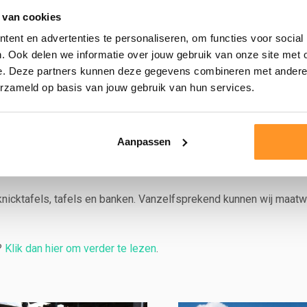
out kan ‘werken’. Bij droging kan splijten of scheurvorming optre
 van cookies
en niet geruild worden vanwege de natuurlijke werking of eigen
ent en advertenties te personaliseren, om functies voor social
. Ook delen we informatie over jouw gebruik van onze site met 
e. Deze partners kunnen deze gegevens combineren met andere i
erzameld op basis van jouw gebruik van hun services.
evertijd variëren. Doorgaans kunnen wij binnen 3 weken leveren (
k. De meeste producten worden dan ook op bestelling gemaakt of 
Aanpassen
onze reguliere vervoerder i.v.m. het gewicht. U kunt uw tafel af
knicktafels, tafels en banken. Vanzelfsprekend kunnen wij maatw
?
Klik dan hier om verder te lezen
.