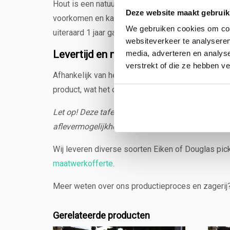
Hout is een natuurproduct. Dit betekent dat het h
Deze website maakt gebruik
voorkomen en kan het verkleuren. Tuinbanken kunn
We gebruiken cookies om cont
uiteraard 1 jaar garantie.
websiteverkeer te analyseren
Levertijd en montage
media, adverteren en analys
verstrekt of die ze hebben v
Afhankelijk van het seizoen kan de voorraad en l
product, wat het ook is, is maatwerk en dus unie
Let op! Deze tafel kan niet verzonden worden via 
aflevermogelijkheden.
Wij leveren diverse soorten Eiken of Douglas pic
maatwerkofferte
.
Meer weten over ons productieproces en zagerij
Gerelateerde producten