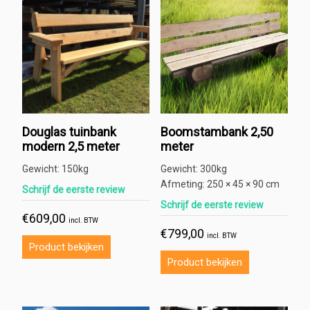
Douglas tuinbank
Boomstambank 2,50
modern 2,5 meter
meter
Gewicht:
150kg
Gewicht:
300kg
Afmeting:
250 × 45 × 90 cm
Schrijf de eerste review
Schrijf de eerste review
€
609,00
incl. BTW
€
799,00
incl. BTW
Product bekijken
Product bekijken