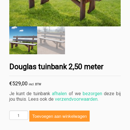
Douglas tuinbank 2,50 meter
€
529,00
incl. BTW
Je kunt de tuinbank
afhalen
of we
bezorgen
deze bij
jou thuis. Lees ook de
verzendvoorwaarden
.
D
Toevoegen aan winkelwagen
o
u