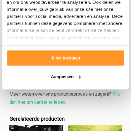
en om ons websiteverkeer te analyseren. Ook delen we
voorraad.
informatie over jouw gebruik van onze site met onze
partners voor social media, adverteren en analyse. Deze
Let op! Deze tafel kan niet verzonden worden via onze
partners kunnen deze gegevens combineren met andere
reguliere vervoerder i.v.m. het gewicht. U kunt uw tafel
informatie die je aan ze hebt verstrekt of die ze hebben
afhalen in Cothen of
contact opnemen
met Tim voor
verzameld op basis van jouw gebruik van hun services.
de aflevermogelijkheden.
Wij leveren diverse soorten Eiken of Douglas
Alles toestaan
picknicktafels, tafels en banken.
Vanzelfsprekend kunnen wij maatwerk leveren.
Klik
Aanpassen
hier voor een (vrijblijvende) maatwerkofferte
.
Meer weten over ons productieproces en zagerij?
Klik
dan hier om verder te lezen
.
Gerelateerde producten