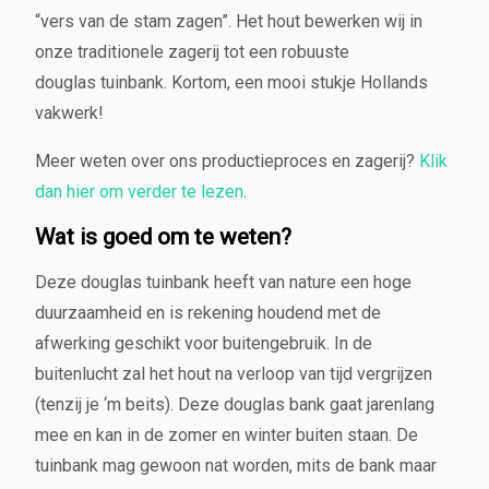
a
“vers van de stam zagen”. Het hout bewerken wij in
a
onze traditionele zagerij tot een robuuste
n
t
douglas tuinbank. Kortom, een mooi stukje Hollands
a
vakwerk!
l
Meer weten over ons productieproces en zagerij?
Klik
dan hier om verder te lezen
.
Wat is goed om te weten?
Deze douglas tuinbank heeft van nature een hoge
duurzaamheid en is rekening houdend met de
afwerking geschikt voor buitengebruik. In de
buitenlucht zal het hout na verloop van tijd vergrijzen
(tenzij je ‘m beits). Deze douglas bank gaat jarenlang
mee en kan in de zomer en winter buiten staan. De
tuinbank mag gewoon nat worden, mits de bank maar