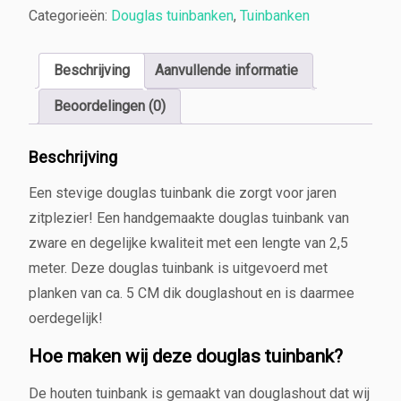
g
Categorieën:
Douglas tuinbanken
,
Tuinbanken
l
a
s
Beschrijving
Aanvullende informatie
t
Beoordelingen (0)
u
i
n
Beschrijving
b
a
Een stevige douglas tuinbank die zorgt voor jaren
n
zitplezier! Een handgemaakte douglas tuinbank van
k
zware en degelijke kwaliteit met een lengte van 2,5
2,
5
meter. Deze douglas tuinbank is uitgevoerd met
0
planken van ca. 5 CM dik douglashout en is daarmee
m
oerdegelijk!
e
t
Hoe maken wij deze douglas tuinbank?
e
r
De houten tuinbank is gemaakt van douglashout dat wij