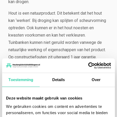
kan drogen.
Hout is een natuurproduct. Dit betekent dat het hout
kan ‘werken’. Bij droging kan splijten of scheurvorming
optreden. Ook kunnen er in het hout noesten en
kwasten voorkomen en kan het verkleuren.
Tuinbanken kunnen niet geruild worden vanwege de
natuurlijke werking of eigenschappen van het product.
Op constructiefouten zit uiteraard 1 jaar garantie.
Levertijd en montage
Afhankelijk van het seizoen kan de voorraad en
Toestemming
Details
Over
levertijd variëren. Doorgaans kunnen wij binnen 3
weken leveren (meestal sneller). Wij hebben geen
Deze website maakt gebruik van cookies
massa productie. Elk product, wat het ook is, is
We gebruiken cookies om content en advertenties te
maatwerk en dus uniek. De meeste producten worden
personaliseren, om functies voor social media te bieden
dan ook op bestelling gemaakt of zijn beperkt op