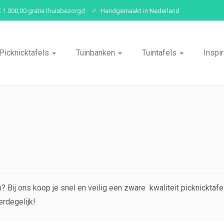
€ 1.000,00 gratis thuisbezorgd
Handgemaakt in Nederland
Picknicktafels
Tuinbanken
Tuintafels
Inspir
 Bij ons koop je snel en veilig een zware kwaliteit picknicktafe
erdegelijk!