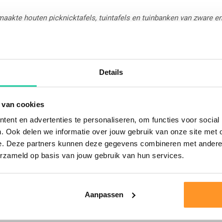
akte houten picknicktafels, tuintafels en tuinbanken van zware en
aatwerk en dus uniek. De meeste producten worden dan ook op beste
an douglas of eikenhout dat gekapt is in Nederland of Duitsland. 
Details
t onbehandeld van nature een hoge duurzaamheid en is daarom erg 
uurzame en sterkte houtsoort, kan deze degelijke picknicktafel t
 van cookies
ent en advertenties te personaliseren, om functies voor social
. Ook delen we informatie over jouw gebruik van onze site met 
e. Deze partners kunnen deze gegevens combineren met andere i
sinds 1886 met veel passie, plezier en vakmanschap dagelijks ho
erzameld op basis van jouw gebruik van hun services.
woordig met een bandzaag waarop stammen tot een diameter va
bshop
(
klik hier om naar de webshop te gaan
). Maar uiteraard ku
Aanpassen
act met ons op te nemen
! Je kunt ons het beste per e-mail bereike