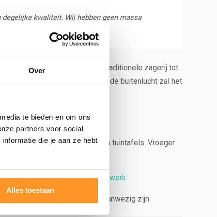
 degelijke kwaliteit. Wij hebben geen massa
lling gemaakt.
Het hout bewerken wij in onze traditionele zagerij tot
Over
geschikt voor buitengebruik. In de buitenlucht zal het
ot wel 10-15 jaar mee gaan.
 media te bieden en om ons
onze partners voor social
nformatie die je aan ze hebt
uten picknicktafel, tuinbaken en tuintafels. Vroeger
n 125 cm gezaagd kunnen worden.
n je bij ons ook terecht voor
maatwerk
.
Alles toestaan
n, omdat wij veel in de zagerij aanwezig zijn.