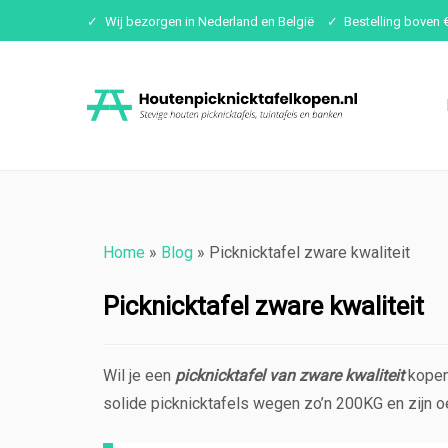
Wij bezorgen in Nederland en België
Bestelling boven 
Ga
naar
inhoud
Home
»
Blog
»
Picknicktafel zware kwaliteit
Picknicktafel zware kwaliteit
Wil je een
picknicktafel van zware kwaliteit
kopen?
solide picknicktafels wegen zo’n 200KG en zijn o