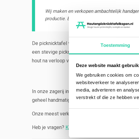
Wij maken en verkopen ambachtelijk handgema
productie. Elk product, wat het ook is, is m
De picknicktafel van zware kwaliteit is gemaakt v
Toestemming
een stevige picknicktafel. De picknicktafel heef
hout na verloop van tijd vergrijzen. Vanwege de d
Deze website maakt gebruik
We gebruiken cookies om cont
websiteverkeer te analyseren
media, adverteren en analys
In onze zagerij in Gelderland zagen en maken wij 
verstrekt of die ze hebben v
geheel handmatig in een diepe zaagkuil. Tegen
Onze meest verkochte producten vind je in de
we
Heb je vragen?
Klik dan hier om vrijblijvend cont