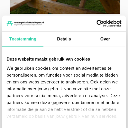
Eiken picknicktafel leverbaar in Apeldoorn
Deze 4 persoons
picknickbank
is gemaakt van
Toestemming
Details
Over
eikenhout. Het hout bewerken wij in onze
traditionele zagerij in Gelderland tot een robuuste en
Deze website maakt gebruik van cookies
massieve picknicktafel. Deze tafel heeft onbehandeld
We gebruiken cookies om content en advertenties te
van nature een hoge duurzaamheid en is daarom erg
personaliseren, om functies voor social media te bieden
geschikt voor buitengebruik. In de buitenlucht zal het
en om ons websiteverkeer te analyseren. Ook delen we
hout na verloop van tijd vergrijzen, tenzij je het hout
informatie over jouw gebruik van onze site met onze
bewerkt.
Lees hier meer productkenmerken
.
partners voor social media, adverteren en analyse. Deze
partners kunnen deze gegevens combineren met andere
Afhankelijk van het seizoen kan de voorraad en
informatie die je aan ze hebt verstrekt of die ze hebben
levertijd variëren. Doorgaans kunnen wij binnen 3
verzameld op basis van jouw gebruik van hun services.
weken leveren. Wij hebben geen massa productie. Elk