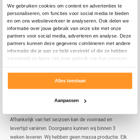
We gebruiken cookies om content en advertenties te
personaliseren, om functies voor social media te bieden
Eiken picknicktafel en bank in één
en om ons websiteverkeer te analyseren. Ook delen we
informatie over jouw gebruik van onze site met onze
De
picknicktafel en bank in één
is gemaakt van
partners voor social media, adverteren en analyse. Deze
partners kunnen deze gegevens combineren met andere
eikenhout. Het hout bewerken wij in onze traditionele
informatie die je aan ze hebt verstrekt of die ze hebben
zagerij in Gelderland tot een robuuste en massieve
verzameld op basis van jouw gebruik van hun services.
picknicktafel met bank en rugleuning. Deze tafel heeft
onbehandeld van nature een hoge duurzaamheid en is
daarom erg geschikt voor buitengebruik. In de
Alles toestaan
buitenlucht zal het hout na verloop van tijd vergrijzen,
tenzij je het hout bewerkt.
Lees hier meer
Aanpassen
productkenmerken
.
Afhankelijk van het seizoen kan de voorraad en
levertijd variëren. Doorgaans kunnen wij binnen 3
weken leveren. Wij hebben geen massa productie. Elk