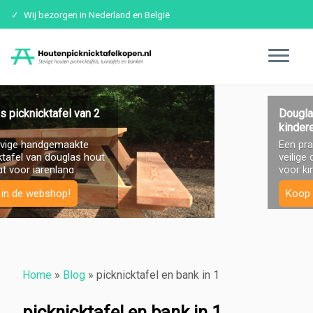
Wij bezorgen in Nederland en België
Ga
naar
Douglas picknicktafel voor
kinderen
inhoud
Een prachtige, stevige en
veilige douglas picknicktafel
voor kinderen! Zorgt voor
jarenlang zitplezier.
Koop in onze webshop
Home
»
Blog
»
picknicktafel en bank in 1
picknicktafel en bank in 1