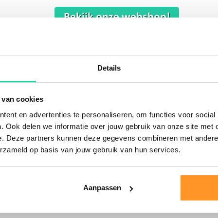
nen van te genieten, de
2,5 meter variant
kan gebruikt worden do
Details
glashout. Het hout bewerken wij in onze traditionele zagerij tot
aamheid en is daarom erg geschikt voor buitengebruik. In de buit
 van cookies
picknicktafel zorgen voor jarenlang plezier!
Lees hier meer prod
ent en advertenties te personaliseren, om functies voor social
. Ook delen we informatie over jouw gebruik van onze site met 
evertijd variëren. Doorgaans kunnen wij binnen 3 weken leveren. 
e. Deze partners kunnen deze gegevens combineren met andere i
ucten worden dan ook op bestelling gemaakt. Na het bestelproces 
erzameld op basis van jouw gebruik van hun services.
knicktafels, tafels en banken. Vanzelfsprekend kunnen wij maatw
Aanpassen