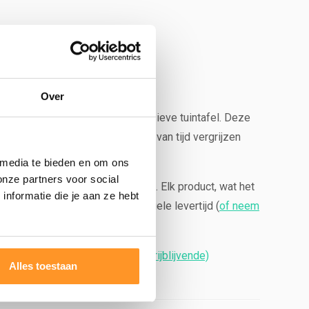
or ca. 8 personen.
Over
 een robuuste hardhouten en massieve tuintafel. Deze
enlucht zal het hout na verloop van tijd vergrijzen
uctkenmerken
.
 media te bieden en om ons
onze partners voor social
Wij hebben geen massa productie. Elk product, wat het
nformatie die je aan ze hebt
informeren wij je over de actuele levertijd (
of neem
erk leveren.
Klik hier voor een (vrijblijvende)
Alles toestaan