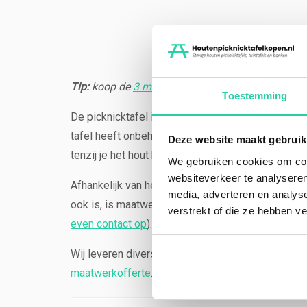
Tip:
koop de
3 meter variant
om met ca. 10 perso
Toestemming
De picknicktafel is gemaakt van Eikenhout of Dou
tafel heeft onbehandeld van nature een hoge duurz
Deze website maakt gebruik
tenzij je het hout bewerkt. Onze robuuste houten 
We gebruiken cookies om cont
websiteverkeer te analyseren
Afhankelijk van het seizoen kan de voorraad en l
media, adverteren en analys
ook is, is maatwerk en dus uniek. De meeste prod
verstrekt of die ze hebben v
even contact op
).
Wij leveren diverse soorten Eiken of Douglas pic
maatwerkofferte
.