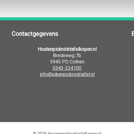
Contactgegevens
Houtenpicknicktafelkopen.nl
Bredeweg 7b
3945 PD Cothen
0343-234100
info@eikenpicknicktafel.nl
© 2026
Houtenpicknicktafelkopen.nl