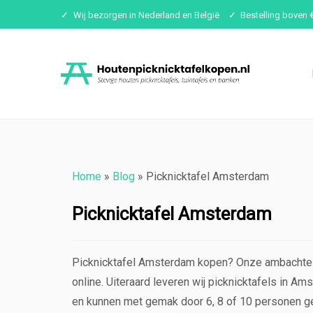
Wij bezorgen in Nederland en België
Bestelling boven 
Ga
naar
inhoud
Home
»
Blog
»
Picknicktafel Amsterdam
Picknicktafel Amsterdam
Picknicktafel Amsterdam kopen? Onze ambachte
online. Uiteraard leveren wij picknicktafels in A
en kunnen met gemak door 6, 8 of 10 personen g