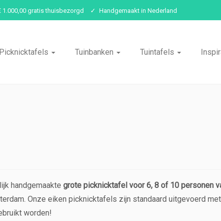
€ 1.000,00 gratis thuisbezorgd
Handgemaakt in Nederland
Picknicktafels
Tuinbanken
Tuintafels
Inspir
lijk handgemaakte
grote picknicktafel voor 6, 8 of 10 personen 
msterdam. Onze eiken picknicktafels zijn standaard uitgevoerd me
ebruikt worden!